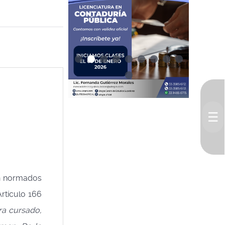
☰
án normados
Artículo 166
ra cursado,